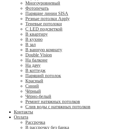
Многоуровневый
Фотопечать
Парящие линии SISA
Резные потолки Apply
Теневые потолоки
С LED подсветкой
В квартиру
В кухню
В зал
В ванную комнату
Double Vision
На балконе
На дачу
В коттедж
Парящий потолок
Красный
Синий
Чёрный
Чёрно-белый
Ремонт натяжных потолков
Слив воды с натяжных потолков
Контакты
Оплата
Рассрочка
В рассрочку без банка