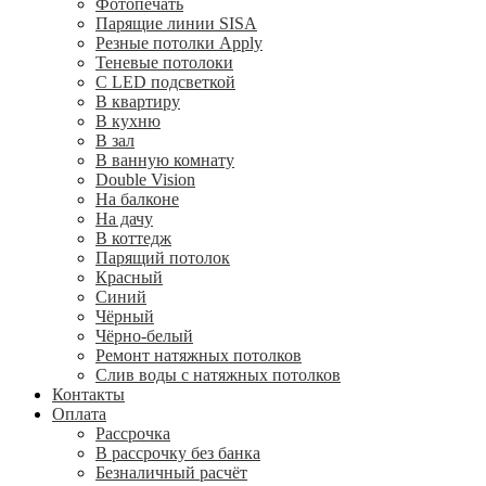
Фотопечать
Парящие линии SISA
Резные потолки Apply
Теневые потолоки
С LED подсветкой
В квартиру
В кухню
В зал
В ванную комнату
Double Vision
На балконе
На дачу
В коттедж
Парящий потолок
Красный
Синий
Чёрный
Чёрно-белый
Ремонт натяжных потолков
Слив воды с натяжных потолков
Контакты
Оплата
Рассрочка
В рассрочку без банка
Безналичный расчёт